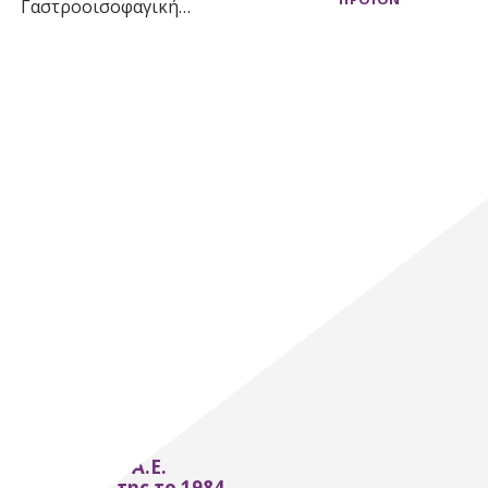
Γαστροοισοφαγική…
Χρόνια
ότητας
ΡΗ ΑΓΓΕΛΙΚΑ A.E.
στηριότητες της το 1984.