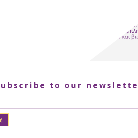
Eδώ και 30 χρόνια 
και προώθηση συμβ
βασιλικού πολτού
προϊόντων, συμπλ
και φυτικών και βι
Subscribe to our newslette
ή