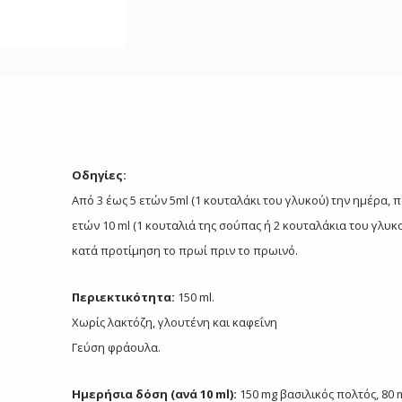
Οδηγίες:
Από 3 έως 5 ετών 5ml (1 κουταλάκι του γλυκού) την ημέρα, 
ετών 10 ml (1 κουταλιά της σούπας ή 2 κουταλάκια του γλυκ
κατά προτίμηση το πρωί πριν το πρωινό.
Περιεκτικότητα:
150 ml.
Χωρίς λακτόζη, γλουτένη και καφεΐνη
Γεύση φράουλα.
Ημερήσια δόση (ανά 10 ml):
150 mg βασιλικός πολτός, 80 