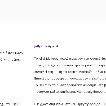
JellyKids Apetit
παιδιά άνω των 5
Το JellyKids Apetit περιέχει κιγχόνη ως φυσικό 
ού) την ημέρα,
πολτό, παρέχει στα παιδιά την απαραίτητη ενέργ
συντελεί στη μυϊκή και οστική ανάπτυξη, καθώς 
Επιπλέον, προσφέρει τη συνιστώμενη ημερήσια πρό
To 90% των παιδιών παρουσίασε αξιοσημείωτη βε
προϊόντος καθώς κατάφεραν να προσεγγίσουν το 
mg Βιταμίνη C
Η κιγχόνη συμβάλλει στην αύξηση της όρεξης. Η 