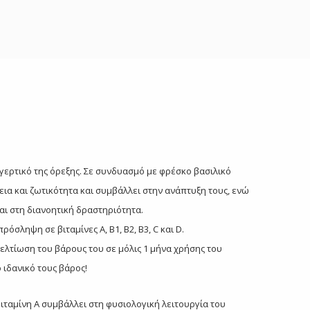
διεγερτικό της όρεξης. Σε συνδυασμό με φρέσκο βασιλικό
εια και ζωτικότητα και συμβάλλει στην ανάπτυξη τους, ενώ
και στη διανοητική δραστηριότητα.
σληψη σε βιταμίνες A, B1, B2, B3, C και D.
λτίωση του βάρους του σε μόλις 1 μήνα χρήσης του
ιδανικό τους βάρος!
Βιταμίνη Α συμβάλλει στη φυσιολογική λειτουργία του