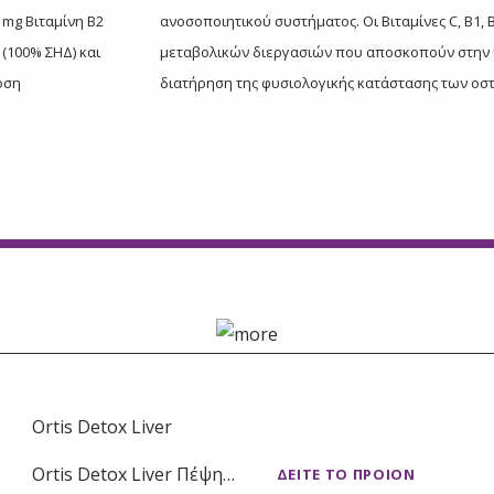
4 mg Βιταμίνη Β2
ανοσοποιητικού συστήματος. Οι Βιταμίνες C, Β1,
 (100% ΣΗΔ) και
μεταβολικών διεργασιών που αποσκοπούν στην π
όση
διατήρηση της φυσιολογικής κατάστασης των οσ
Ortis Detox Liver
Ortis Detox Liver Πέψη…
ΔΕΙΤΕ ΤΟ ΠΡΟΙΟΝ