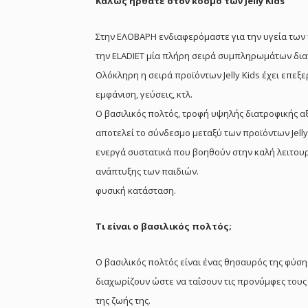
Καλώς ήρθατε στον κόσμο των Jelly Kids
Στην ΕΛΟΒΑΡΗ ενδιαφερόμαστε για την υγεία των 
την ELADIET μία πλήρη σειρά συμπληρωμάτων δια
Ολόκληρη η σειρά προϊόντων Jelly Kids έχει επεξερ
εμφάνιση, γεύσεις, κτλ.
Ο βασιλικός πολτός, τροφή υψηλής διατροφικής αξ
αποτελεί το σύνδεσμο μεταξύ των προϊόντων Jelly
ενεργά συστατικά που βοηθούν στην καλή λειτουρ
ανάπτυξης των παιδιών.
φυσική κατάσταση.
Τι είναι ο βασιλικός πολτός;
Ο βασιλικός πολτός είναι ένας θησαυρός της φύσης
διαχωρίζουν ώστε να ταΐσουν τις προνύμφες τους γ
της ζωής της.